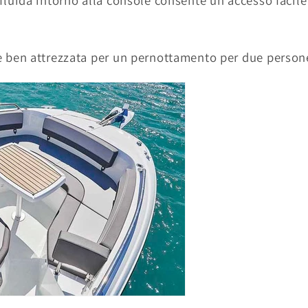
fluida intorno alla console consente un accesso facile
è ben attrezzata per un pernottamento per due person