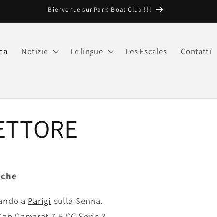
Bienvenue sur Paris Boat Club !!!
ca
Notizie
Le lingue
Les Escales
Contatti
 ETTORE
iche
gando a
Parigi
sulla Senna.
Cap Camarat 7,5 CC Serie 3.