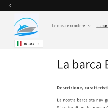
Ignorare e
passare al
contenuto
Le nostre crociere
La bar
Italiano
La barca
Descrizione, caratterist
La nostra barca sta navi
Si tratta di un
Jeanneau