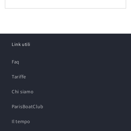
Link utili
Faq
Tariffe
Chi siamo
ParisBoatClub
Il tempo