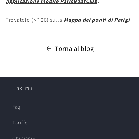
Applicazione mobile ParisBoatClub
.
Trovatelo (N° 26) sulla
Mappa dei ponti di Parigi
Torna al blog
Link utili
Faq
Tariffe
Chi siamo