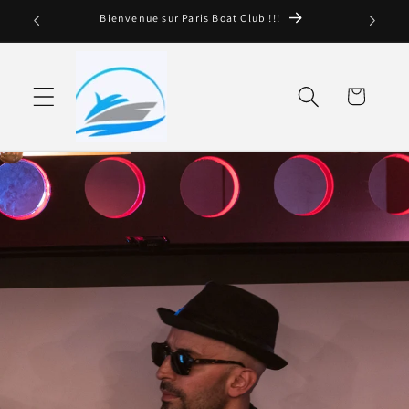
et
Bienvenue sur Paris Boat Club !!!
passer
au
contenu
Panier