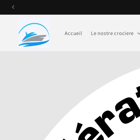
Ignorare e
passare al
contenuto
Accueil
Le nostre crociere