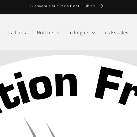
Bienvenue sur Paris Boat Club !!!
La barca
Notizie
Le lingue
Les Escales